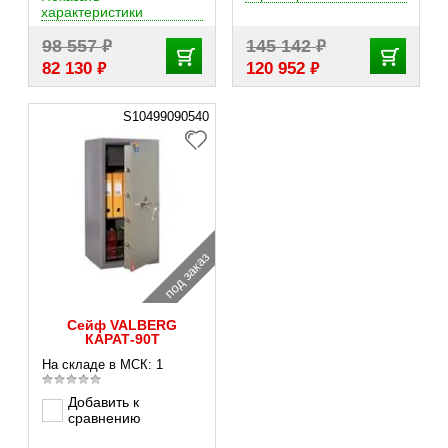
характеристики
₽
₽
98 557
145 142
₽
₽
82 130
120 952
S10499090540
под заказ
Сейф VALBERG
КАРАТ-90Т
На складе в МСК: 1
Добавить к
сравнению