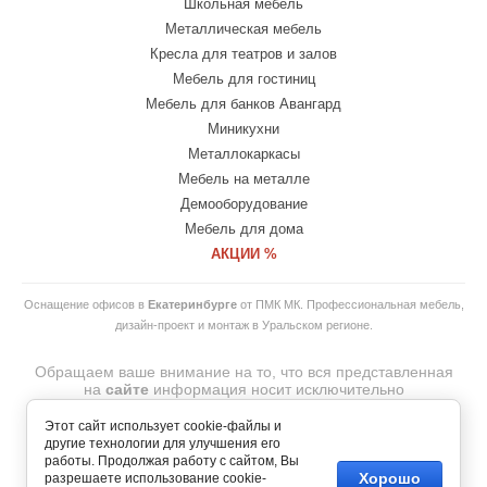
Школьная мебель
Металлическая мебель
Кресла для театров и залов
Мебель для гостиниц
Мебель для банков Авангард
Миникухни
Металлокаркасы
Мебель на металле
Демооборудование
Мебель для дома
АКЦИИ %
Оснащение офисов в
Екатеринбурге
от ПМК МК. Профессиональная мебель,
дизайн-проект и монтаж в Уральском регионе.
Обращаем ваше внимание на то, что вся представленная
на
сайте
информация носит исключительно
информационный характер и ни при каких
условиях
не
является
публичной
офертой.
Этот сайт использует cookie-файлы и
© 2007-2026 Copyright
другие технологии для улучшения его
ООО "ПМК МЕБЕЛЬНАЯ КОМПАНИЯ"— интернет-магазин
работы. Продолжая работу с сайтом, Вы
офисной и домашней мебели.
Хорошо
разрешаете использование cookie-