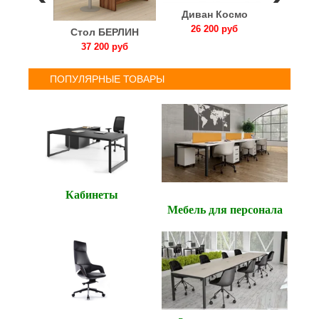
Диван Космо
тумбой
26 200 руб
Стол БЕРЛИН
1300
37 200 руб
0 руб
ПОПУЛЯРНЫЕ ТОВАРЫ
Кабинеты
Мебель для персонала