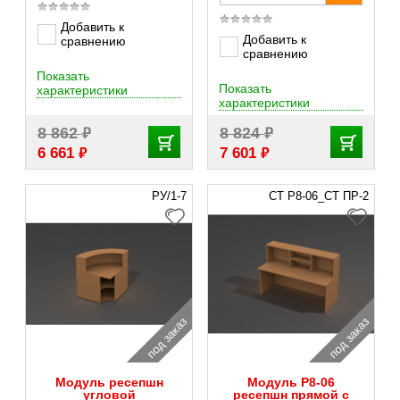
Добавить к
Добавить к
сравнению
сравнению
Показать
Показать
характеристики
характеристики
₽
₽
8 862
8 824
₽
₽
6 661
7 601
РУ/1-7
СТ Р8-06_СТ ПР-2
под заказ
под заказ
Модуль ресепшн
Модуль Р8-06
угловой
ресепшн прямой c