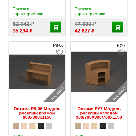
Показать
Показать
характеристики
характеристики
₽
₽
52 942
47 580
₽
₽
35 294
42 627
Р8-06
РУ-7
под заказ
под заказ
Оптима Р8-06 Модуль
Оптима РУ7 Модуль
ресепшн прямой
ресепшн угловой
600х800х1150
900/700Х900/700х1150
еще
еще