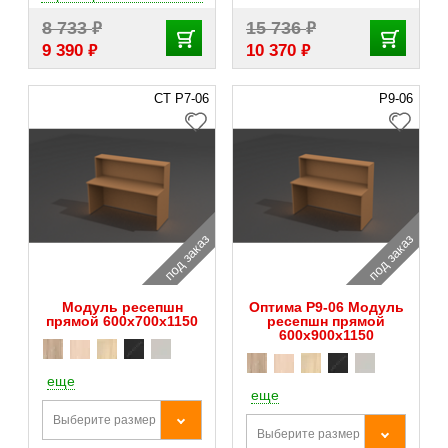
₽
₽
8 733
15 736
₽
₽
9 390
10 370
СТ Р7-06
Р9-06
под заказ
под заказ
Модуль ресепшн
Оптима Р9-06 Модуль
прямой 600х700х1150
ресепшн прямой
600х900х1150
еще
еще
Выберите размер
Выберите размер